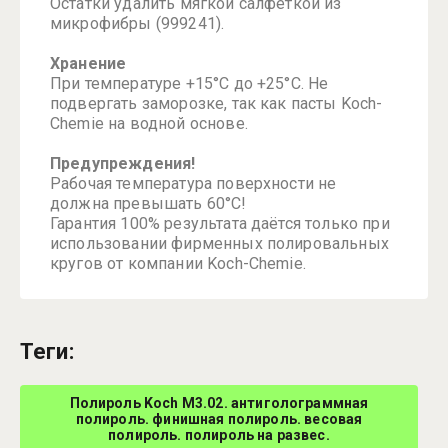
Остатки удалить мягкой салфеткой из
микрофибры (999241).
Хранение
При температуре +15°С до +25°С. Не
подвергать заморозке, так как пасты Koch-
Chemie на водной основе.
Предупреждения!
Рабочая температура поверхности не
должна превышать 60°С!
Гарантия 100% результата даётся только при
использовании фирменных полировальных
кругов от компании Koch-Chemie.
теги:
Полироль Koch М3.02. антиголограммная
полироль. финишная полироль. весовая
полироль. полироль на развес.