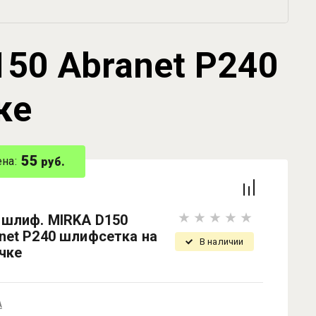
50 Abranet P240
ке
55
на:
руб.
 шлиф. MIRKA D150
net P240 шлифсетка на
В наличии
чке
A