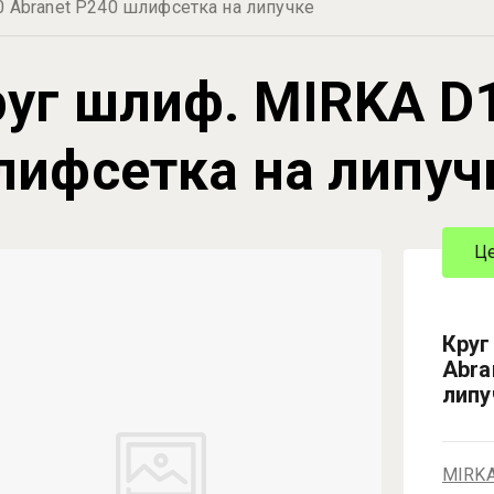
 Abranet P240 шлифсетка на липучке
уг шлиф. MIRKA D1
лифсетка на липуч
Це
Круг
Abra
липу
MIRK