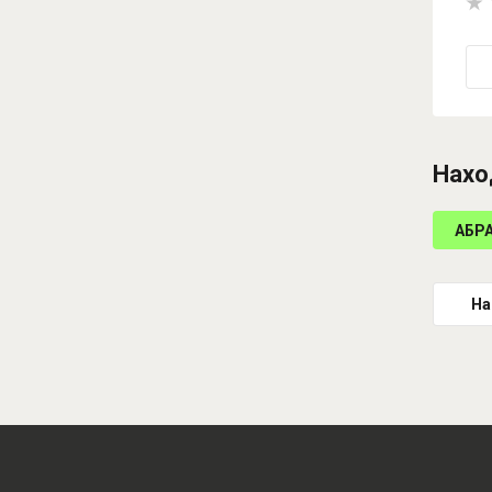
Нахо
АБР
На