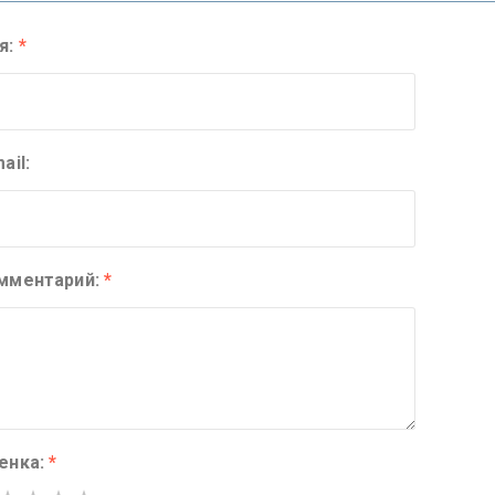
я:
*
ail:
мментарий:
*
енка:
*